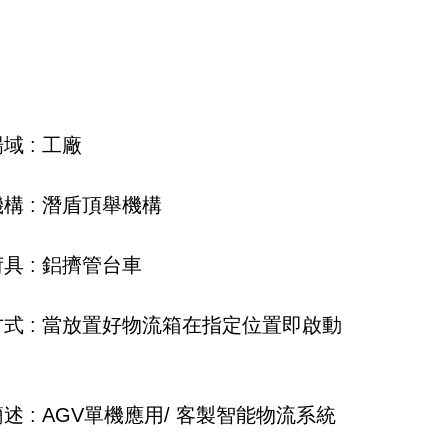
域 : 工廠
機構 : 潛盾頂舉機構
荷具 : 鋁擠管台車
方式 : 當放置好物流箱在指定位置即啟動
簡述 : AGV單機應用/ 客製智能物流系統