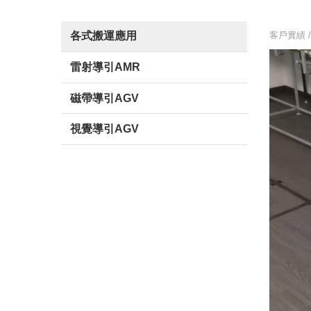
客戶實績 
各式搬運應用
雷射導引AMR
磁帶導引AGV
視覺導引AGV