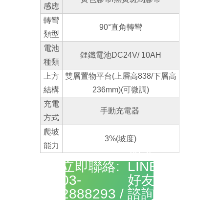
感應
轉彎
90°直角轉彎
類型
電池
鋰鐵電池DC24V/ 10AH
種類
上方
雙層置物平台(上層高838/下層高
結構
236mm)(可微調)
充電
手動充電器
方式
爬坡
3%(坡度)
能力
加入
立即聯絡:
LINE
03-
好友
2888293 /
諮詢
>