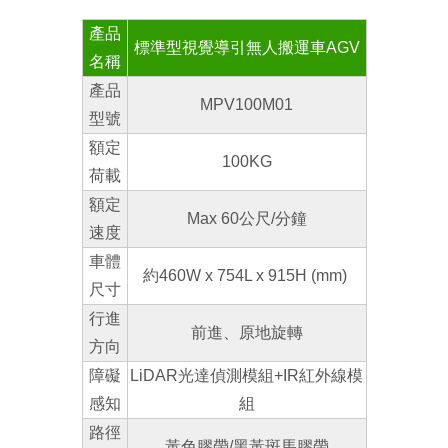
產品
標準型視覺導引無人搬運車
AGV
名稱
產品
MPV100M01
型號
額定
100KG
荷載
額定
Max 60公尺/分鐘
速度
車體
約460W x 754L x 915H (mm)
尺寸
行進
前進、原地旋轉
方向
障礙
LiDAR光達偵測模組+IR紅外線模
感知
組
路徑
黃色膠帶/黑黃斑馬
膠帶