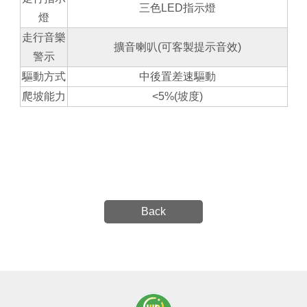
三色LED指示燈
燈
走行音樂
擴音喇叭(可客製提示音效)
警示
驅動方式
中後置差速驅動
爬坡能力
<5%(坡度)
Back