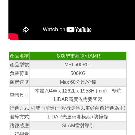
產品名稱
多功型雷射導引AMR
產品型號
MPL500P01
負載荷重
500
KG
額定速度
Max 60公尺/分鐘
本體704W x 1262L x 1958H (mm)，導航
車體尺寸
LiDAR高度依需要客製
行進方式
可雙向前進(一般行走均以車頭向前行進為主)
避障方式
LiDAR光達偵測模組+防撞條
路徑感應
SLAM雷射導引
走行指示